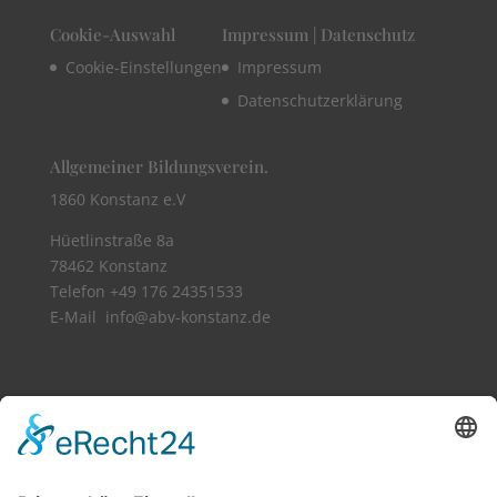
Cookie-Auswahl
Impressum | Datenschutz
Cookie-Einstellungen
Impressum
Datenschutzerklärung
Allgemeiner Bildungsverein.
1860 Konstanz e.V
Hüetlinstraße 8a
78462 Konstanz
Telefon +49 176 24351533​
E-Mail info@abv-konstanz.de
Vollbild