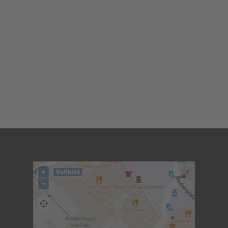
+
Vollbild
−