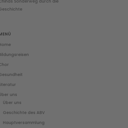
Chinas Sonderweg durch die
Geschichte
MENÜ
Home
Bildungsreisen
Chor
Gesundheit
Literatur
Über uns
Über uns
Geschichte des ABV
Hauptversammlung