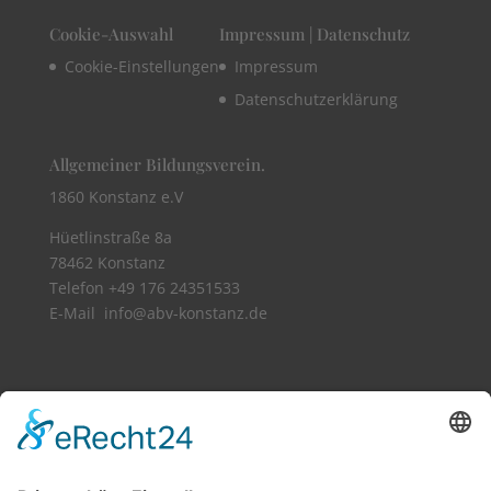
Cookie-Auswahl
Impressum | Datenschutz
Cookie-Einstellungen
Impressum
Datenschutzerklärung
Allgemeiner Bildungsverein.
1860 Konstanz e.V
Hüetlinstraße 8a
78462 Konstanz
Telefon +49 176 24351533​
E-Mail info@abv-konstanz.de
Vollbild