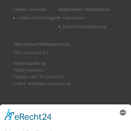
Cookie-Auswahl
Impressum | Datenschutz
Cookie-Einstellungen
Impressum
Datenschutzerklärung
Allgemeiner Bildungsverein.
1860 Konstanz e.V
Hüetlinstraße 8a
78462 Konstanz
Telefon +49 176 24351533​
E-Mail info@abv-konstanz.de
Vollbild