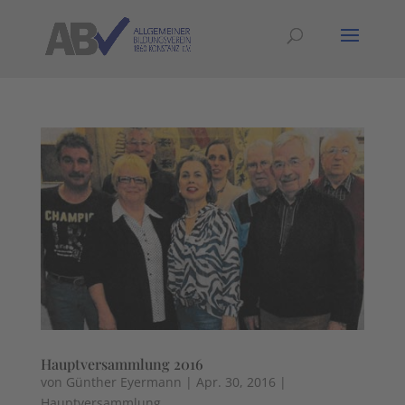
Hauptversammlung 2016
von
Günther Eyermann
|
Apr. 30, 2016
|
Hauptversammlung