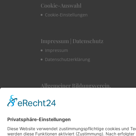
Cookie-Auswahl
Cookie-Einstellungen
Impressum | Datenschutz
Impressum
Datenschutzerklärung
Allgemeiner Bildungsverein.
1860 Konstanz e.V
Hüetlinstraße 8a
78462 Konstanz
Telefon +49 176 24351533​
E-Mail info@abv-konstanz.de