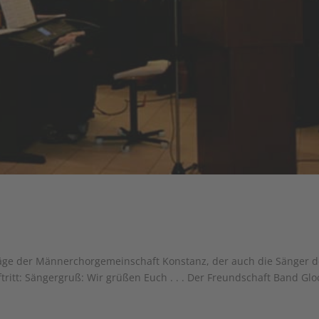
äge der Männerchorgemeinschaft Konstanz, der auch die Sänger d
ritt: Sängergruß: Wir grüßen Euch . . . Der Freundschaft Band Gl