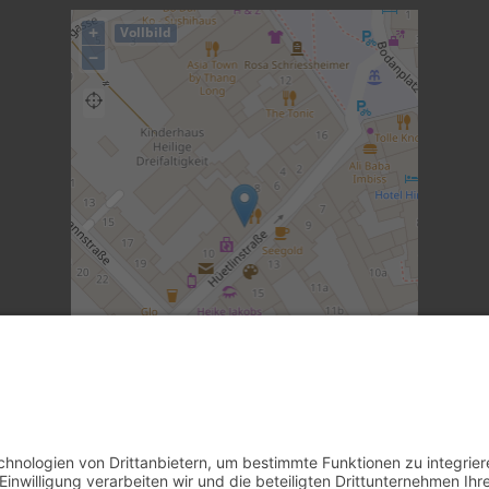
+
Vollbild
−
©
OpenStreetMap
contributors.
·
Lösung von Dr.
DSGVO