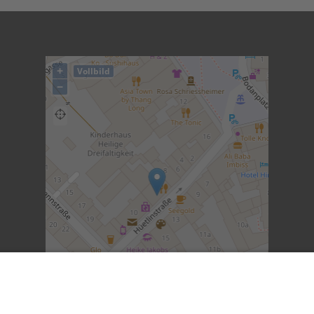
+
Vollbild
−