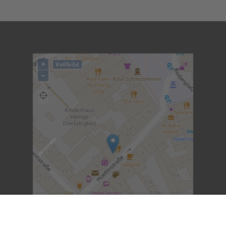
+
Vollbild
−