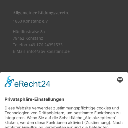
Allgemeiner Bildungsverein.
1860 Konstanz e.V
Hüetlinstraße 8a
78462 Konstanz
Telefon +49 176 24351533​
E-Mail info@abv-konstanz.de
Vollbild