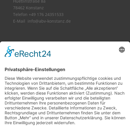
Hüetlinstraße 8a
78462 Konstanz
Telefon +49 176 24351533​
E-Mail info@abv-konstanz.de
Vollbild