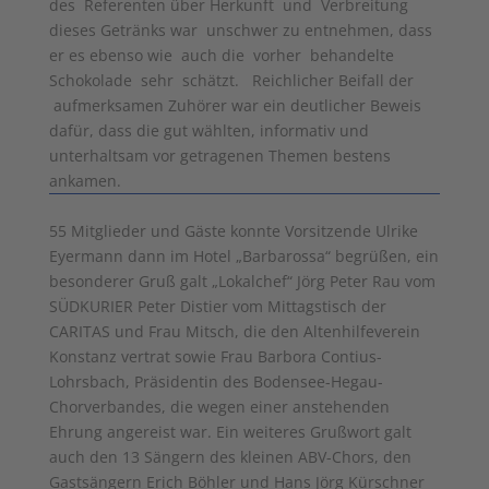
des Referenten über Herkunft und Verbreitung
dieses Getränks war unschwer zu entnehmen, dass
er es ebenso wie auch die vorher behandelte
Schokolade sehr schätzt. Reichlicher Beifall der
aufmerksamen Zuhörer war ein deutlicher Beweis
dafür, dass die gut wählten, informativ und
unterhaltsam vor­ getragenen Themen bestens
ankamen.
55 Mitglieder und Gäste konnte Vorsitzende Ulrike
Eyermann dann im Hotel „Barbarossa“ begrüßen, ein
besonderer Gruß galt „Lokalchef“ Jörg Peter Rau vom
SÜDKURIER Peter Distier vom Mittagstisch der
CARITAS und Frau Mitsch, die den Altenhilfeverein
Konstanz vertrat sowie Frau Barbora Contius-
Lohrsbach, Präsidentin des Bodensee-Hegau-
Chorverbandes, die wegen einer anstehenden
Ehrung angereist war. Ein weiteres Grußwort galt
auch den 13 Sängern des kleinen ABV-Chors, den
Gastsängern Erich Böhler und Hans Jörg Kürschner