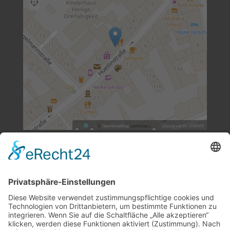
©
OpenStreetMap
contributors.
·
Lösung von Dr. DSGVO
© Werbegruppe2.de