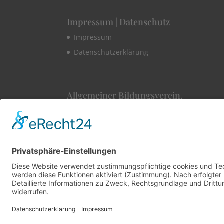
Impressum | Datenschutz
Impressum
Datenschutzerklärung
Allgemeiner Bildungsverein.
1860 Konstanz e.V
Hüetlinstraße 8a
78462 Konstanz
Telefon +49 176 24351533​
E-Mail info@abv-konstanz.de