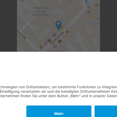
©
OpenStreetMap
contributors.
·
Lösung von Dr.
DSGVO