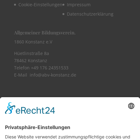
Cookie-Einstellungen
Impressum
Datenschutzerklärung
Allgemeiner Bildungsverein.
1860 Konstanz e.V
Hüetlinstraße 8a
78462 Konstanz
Telefon +49 176 24351533​
E-Mail info@abv-konstanz.de
Vollbild