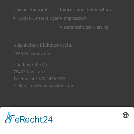
Cookie-Auswahl
Impressum | Datenschutz
Cookie-Einstellungen
Impressum
Datenschutzerklärung
Allgemeiner Bildungsverein.
1860 Konstanz e.V
Hüetlinstraße 8a
78462 Konstanz
Telefon +49 176 24351533​
E-Mail info@abv-konstanz.de
Vollbild