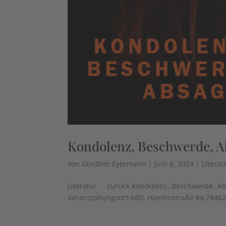
Kondolenz, Beschwerde, A
von
Günther Eyermann
|
Juni 6, 2024
|
Literat
Literatur zurück Kondolenz, Beschwerde, Absa
Veranstaltungsort:ABV, Hüetlinstraße 8a,78462 