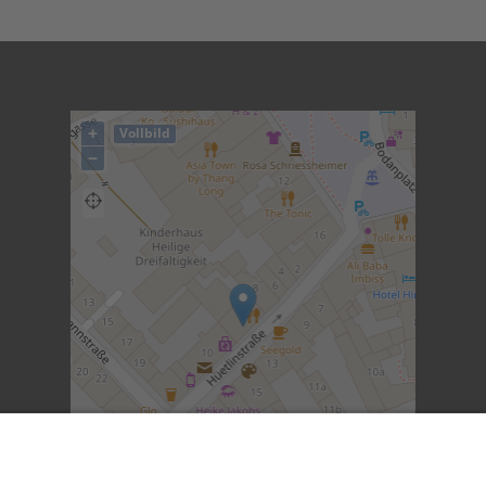
+
Vollbild
−