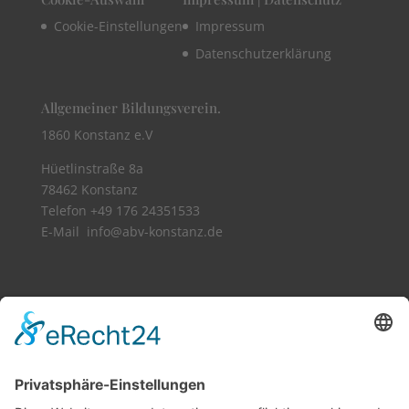
Cookie-Einstellungen
Impressum
Datenschutzerklärung
Allgemeiner Bildungsverein.
1860 Konstanz e.V
Hüetlinstraße 8a
78462 Konstanz
Telefon +49 176 24351533​
E-Mail info@abv-konstanz.de
Vollbild