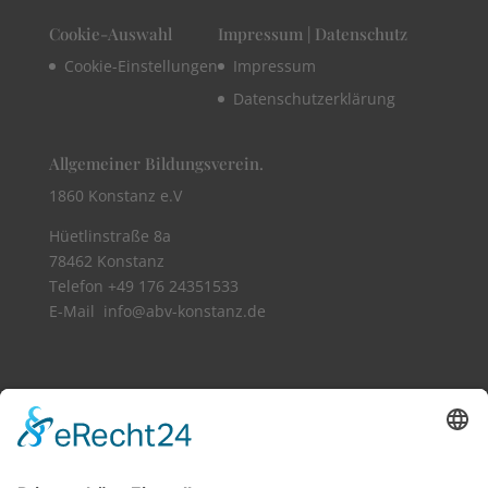
Cookie-Auswahl
Impressum | Datenschutz
Cookie-Einstellungen
Impressum
Datenschutzerklärung
Allgemeiner Bildungsverein.
1860 Konstanz e.V
Hüetlinstraße 8a
78462 Konstanz
Telefon +49 176 24351533​
E-Mail info@abv-konstanz.de
Vollbild